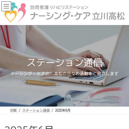
コ
ナ
ン
ビ
テ
ゲ
ン
ー
ツ
シ
へ
ョ
ス
ン
キ
に
ッ
移
プ
動
ステーション通信
ナーシング・ケア立川高松の日々の活動をご紹介します
HOME
ステーション通信
2025年6月