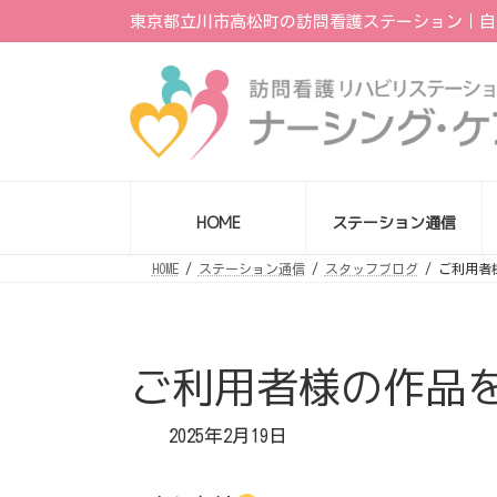
コ
ナ
東京都立川市高松町の訪問看護ステーション｜自
ン
ビ
テ
ゲ
ン
ー
ツ
シ
へ
ョ
ス
ン
キ
に
ッ
移
プ
動
HOME
ステーション通信
HOME
ステーション通信
スタッフブログ
ご利用者
ご利用者様の作品
2025年2月19日